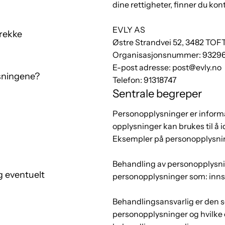
dine rettigheter, finner du ko
EVLY AS
trekke
Østre Strandvei 52, 3482 TOF
Organisasjonsnummer: 9329
E-post adresse:
post@evly.no
sningene?
Telefon: 91318747
Sentrale begreper
Personopplysninger er infor
opplysninger kan brukes til å i
Eksempler på personopplysnin
Behandling av personopplysnin
og eventuelt
personopplysninger som: innsa
Behandlingsansvarlig er den
personopplysninger og hvilke