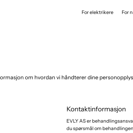
For elektrikere
For 
rmasjon om hvordan vi håndterer dine personopplysnin
Kontaktinformasjon
EVLY AS er behandlingsansvarl
du spørsmål om behandlingen e