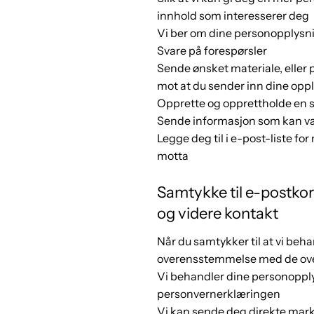
innhold som interesserer deg
Vi ber om dine personopplysni
Svare på forespørsler
Sende ønsket materiale, eller 
mot at du sender inn dine opp
Opprette og opprettholde en 
Sende informasjon som kan væ
Legge deg til i e-post-liste fo
motta
Samtykke til e-postko
og videre kontakt
Når du samtykker til at vi beh
overensstemmelse med de over
Vi behandler dine personopply
personvernerklæringen
Vi kan sende deg direkte mark