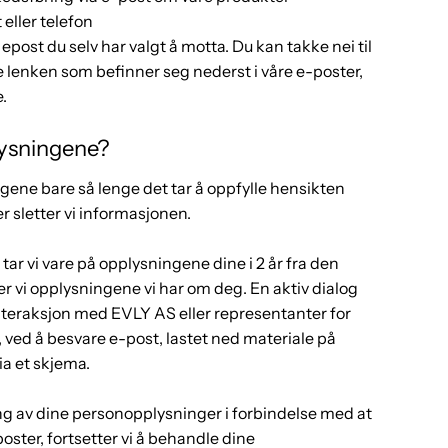
eller telefon
post du selv har valgt å motta. Du kan takke nei til
ge lenken som befinner seg nederst i våre e-poster,
.
lysningene?
gene bare så lenge det tar å oppfylle hensikten
 sletter vi informasjonen.
tar vi vare på opplysningene dine i 2 år fra den
er vi opplysningene vi har om deg. En aktiv dialog
interaksjon med EVLY AS eller representanter for
n, ved å besvare e-post, lastet ned materiale på
ia et skjema.
ng av dine personopplysninger i forbindelse med at
poster, fortsetter vi å behandle dine