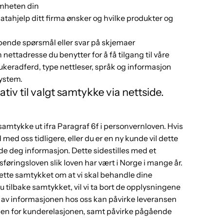
mheten din
tahjelp ditt firma ønsker og hvilke produkter og
ende spørsmål eller svar på skjemaer
nettadresse du benytter for å få tilgang til våre
rukeradferd, type nettleser, språk og informasjon
system.
ativ til valgt samtykke via nettside.
 samtykke ut ifra Paragraf 6f i personvernloven. Hvis
med oss tidligere, eller du er en ny kunde vil dette
nde deg informasjon. Dette sidestilles med et
føringsloven slik loven har vært i Norge i mange år.
ette samtykket om at vi skal behandle dine
 tilbake samtykket, vil vi ta bort de opplysningene
g av informasjonen hos oss kan påvirke leveransen
en for kunderelasjonen, samt påvirke pågående