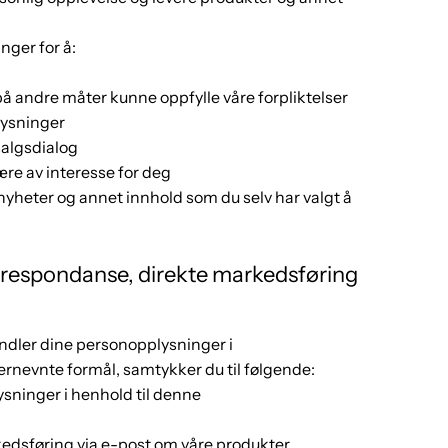
nger for å:
på andre måter kunne oppfylle våre forpliktelser
lysninger
salgsdialog
re av interesse for deg
r nyheter og annet innhold som du selv har valgt å
rrespondanse, direkte markedsføring
andler dine personopplysninger i
nevnte formål, samtykker du til følgende:
sninger i henhold til denne
edsføring via e-post om våre produkter