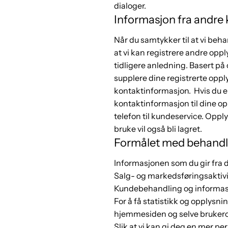
dialoger.
Informasjon fra andre 
Når du samtykker til at vi be
at vi kan registrere andre opp
tidligere anledning. Basert på 
supplere dine registrerte oppl
kontaktinformasjon. Hvis du er
kontaktinformasjon til dine opp
telefon til kundeservice. Oppl
bruke vil også bli lagret.
Formålet med behandl
Informasjonen som du gir fra d
Salg- og markedsføringsaktivit
Kundebehandling og informas
For å få statistikk og opplysn
hjemmesiden og selve bruker
Slik at vi kan gi deg en mer p