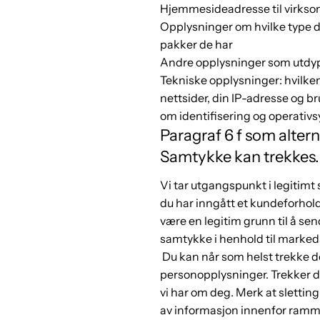
Hjemmesideadresse til virkso
Opplysninger om hvilke type da
pakker de har
Andre opplysninger som utdyp
Tekniske opplysninger: hvilken 
nettsider, din IP-adresse og b
om identifisering og operativ
Paragraf 6 f som altern
Samtykke kan trekkes.
Vi tar utgangspunkt i legitimt
du har inngått et kundeforhold 
være en legitim grunn til å se
samtykke i henhold til markeds
Du kan når som helst trekke d
personopplysninger. Trekker du
vi har om deg. Merk at slettin
av informasjon innenfor ramm