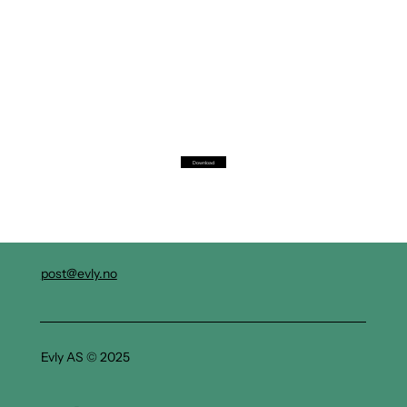
Download
post@evly.no
Evly AS © 2025